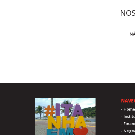
NO
NÃ
NAVE
- Home
- Insti
- Fina
- Nego