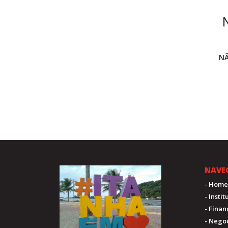
NÃ
NAVE
- Home
- Insti
- Fina
- Nego