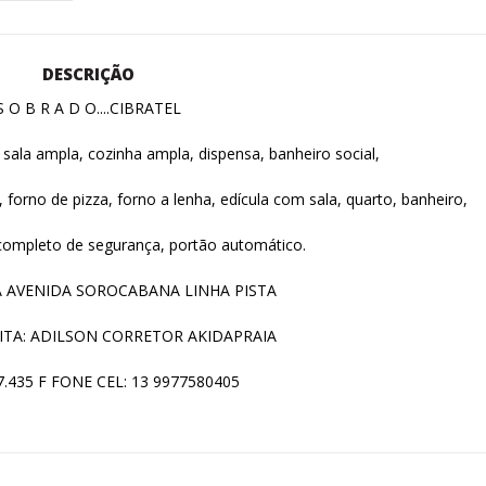
DESCRIÇÃO
S O B R A D O....CIBRATEL
 sala ampla, cozinha ampla, dispensa, banheiro social,
forno de pizza, forno a lenha, edícula com sala, quarto, banheiro,
completo de segurança, portão automático.
 AVENIDA SOROCABANA LINHA PISTA
ITA: ADILSON CORRETOR AKIDAPRAIA
7.435 F FONE CEL: 13 9977580405