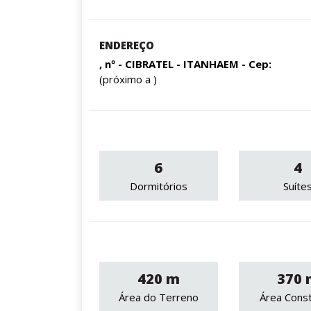
ENDEREÇO
, nº - CIBRATEL - ITANHAEM - Cep:
(próximo a )
6
4
Dormitórios
Suíte
420 m
370 
Área do Terreno
Área Const