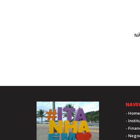
NÃ
NAVE
- Home
- Insti
- Fina
- Nego